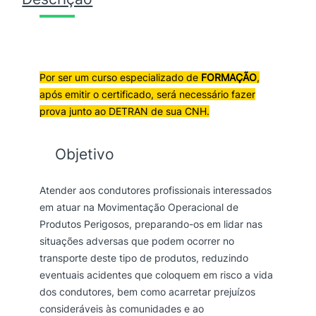
o
o
ç
o
a
ã
o
r
t
T
i
u
r
Por ser um curso especializado de
FORMAÇÃO
,
g
a
a
após emitir o certificado, será necessário fazer
n
prova junto ao DETRAN de sua CNH.
i
l
s
n
é
p
Objetivo
o
a
:
r
l
R
Atender aos condutores profissionais interessados
t
e
em atuar na Movimentação Operacional de
e
$
d
Produtos Perigosos, preparando-os em lidar nas
r
2
e
situações adversas que podem ocorrer no
P
transporte deste tipo de produtos, reduzindo
a
9
r
eventuais acidentes que coloquem em risco a vida
:
9
o
dos condutores, bem como acarretar prejuízos
d
consideráveis às comunidades e ao