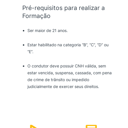
u
Pré-requisitos para realizar a
a
Formação
n
t
Ser maior de 21 anos.
i
d
a
Estar habilitado na categoria “B”, “C”, “D” ou
d
“E”.
e
O condutor deve possuir CNH válida, sem
estar vencida, suspensa, cassada, com pena
de crime de trânsito ou impedido
judicialmente de exercer seus direitos.