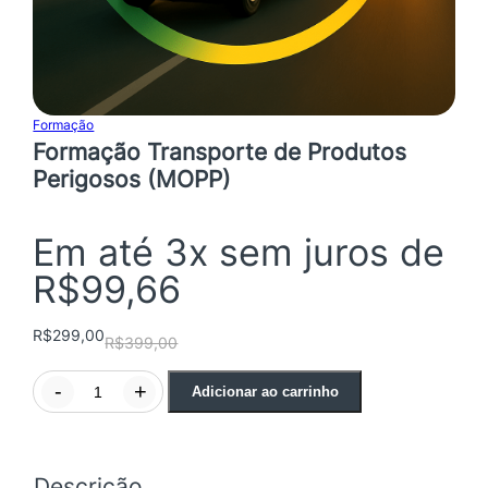
Formação
Formação Transporte de Produtos
Perigosos (MOPP)
Em até 3x sem juros de
R$99,66
O
O
p
p
R$
299,00
R$
399,00
r
r
F
-
+
Adicionar ao carrinho
o
e
e
r
ç
ç
m
a
Descrição